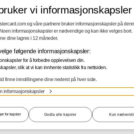
du som kortholder
Hvis du allerede er admi
 bruker vi informasjonskapsler
er og
Kortadmin, finner du he
masjon for ditt DNB
annet:
tercard.com og våre partnere bruker informasjonskapsler på den
Mastercard. Har du DNB
 Noen informasjonskapsler er nødvendige og kan ikke velges bort.
to, logger du også inn
Kortholderlister
gene dine lagres i 12 måneder.
Transaksjoner
elge følgende informasjonskapsler:
Fakturainformasjon
onskapsler for å forbedre opplevelsen din.
Innbetalinger
NN
kapsler, slik at vi kan innhente statistikk fra nettsiden.
Kortsøknad for eksis
id finne innstillingene dine nederst på hver side.
avtaler
m informasjonskapsler
LOGG INN
nger for kapsler
Godta alle kapsler
Kun nødvend