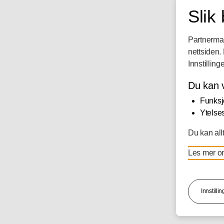
Her finner 
Slik
transaksjon
fakturainfor
Partnermas
Corporate 
nettsiden.
Innkjøpskon
Innstillin
her.
Du kan v
Funksj
LOGG I
Ytelses
Du kan allt
Les mer o
Innstilli